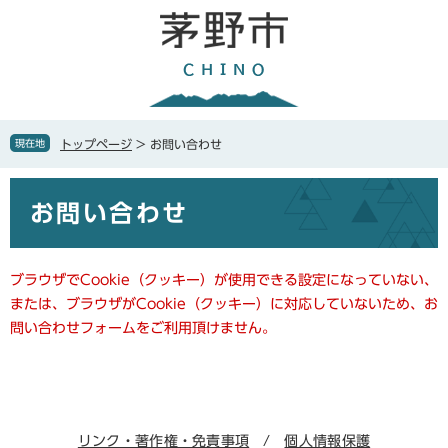
ペ
メ
ー
ニ
ジ
ュ
の
ー
先
を
頭
飛
で
ば
現在地
トップページ
>
お問い合わせ
す
し
。
て
本
本
お問い合わせ
文
文
へ
ブラウザでCookie（クッキー）が使用できる設定になっていない、
または、ブラウザがCookie（クッキー）に対応していないため、お
問い合わせフォームをご利用頂けません。
リンク・著作権・免責事項
個人情報保護