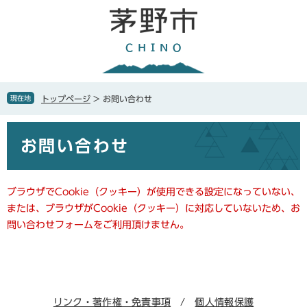
ペ
メ
ー
ニ
ジ
ュ
の
ー
先
を
頭
飛
で
ば
現在地
トップページ
>
お問い合わせ
す
し
。
て
本
本
お問い合わせ
文
文
へ
ブラウザでCookie（クッキー）が使用できる設定になっていない、
または、ブラウザがCookie（クッキー）に対応していないため、お
問い合わせフォームをご利用頂けません。
リンク・著作権・免責事項
個人情報保護