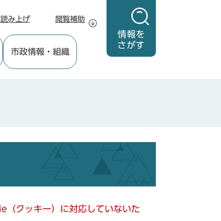
声読み上げ
閲覧補助
情報を
さがす
市政情報
・組織
kie（クッキー）に対応していないた