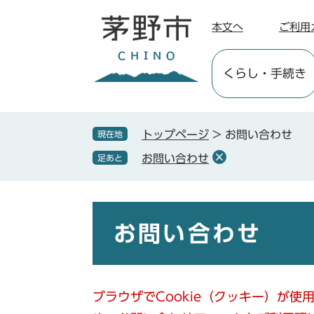
ペ
メ
ー
ニ
本文へ
ご利用
ジ
ュ
の
ー
くらし
・手続き
先
を
頭
飛
で
ば
す
し
トップページ
>
お問い合わせ
現在地
。
て
お問い合わせ
足あと
本
文
へ
本
文
お問い合わせ
ブラウザでCookie（クッキー）が