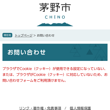
ペ
メ
ー
ニ
ジ
ュ
の
ー
先
を
頭
飛
で
ば
現在地
トップページ
>
お問い合わせ
す
し
。
て
本
本
お問い合わせ
文
文
へ
ブラウザでCookie（クッキー）が使用できる設定になっていない、
または、ブラウザがCookie（クッキー）に対応していないため、お
問い合わせフォームをご利用頂けません。
リンク・著作権・免責事項
個人情報保護