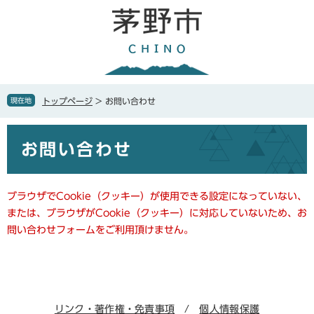
ペ
メ
ー
ニ
ジ
ュ
の
ー
先
を
頭
飛
で
ば
現在地
トップページ
>
お問い合わせ
す
し
。
て
本
本
お問い合わせ
文
文
へ
ブラウザでCookie（クッキー）が使用できる設定になっていない、
または、ブラウザがCookie（クッキー）に対応していないため、お
問い合わせフォームをご利用頂けません。
リンク・著作権・免責事項
個人情報保護