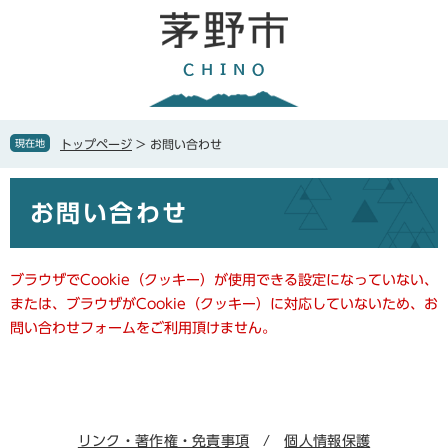
ペ
メ
ー
ニ
ジ
ュ
の
ー
先
を
頭
飛
で
ば
現在地
トップページ
>
お問い合わせ
す
し
。
て
本
本
お問い合わせ
文
文
へ
ブラウザでCookie（クッキー）が使用できる設定になっていない、
または、ブラウザがCookie（クッキー）に対応していないため、お
問い合わせフォームをご利用頂けません。
リンク・著作権・免責事項
個人情報保護