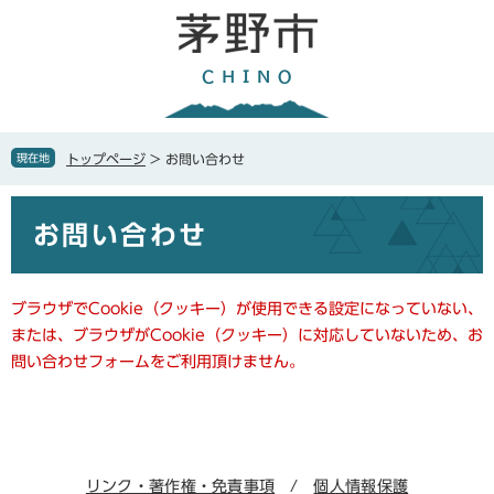
ペ
メ
ー
ニ
ジ
ュ
の
ー
先
を
頭
飛
で
ば
現在地
トップページ
>
お問い合わせ
す
し
。
て
本
本
お問い合わせ
文
文
へ
ブラウザでCookie（クッキー）が使用できる設定になっていない、
または、ブラウザがCookie（クッキー）に対応していないため、お
問い合わせフォームをご利用頂けません。
リンク・著作権・免責事項
個人情報保護