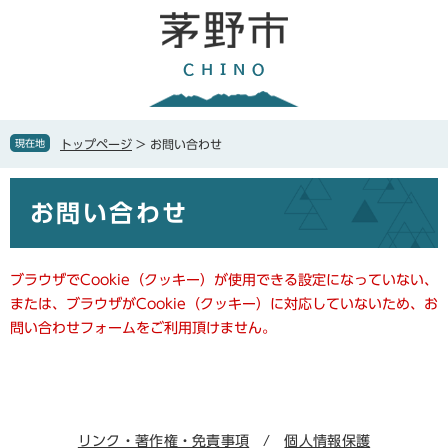
ペ
メ
ー
ニ
ジ
ュ
の
ー
先
を
頭
飛
で
ば
現在地
トップページ
>
お問い合わせ
す
し
。
て
本
本
お問い合わせ
文
文
へ
ブラウザでCookie（クッキー）が使用できる設定になっていない、
または、ブラウザがCookie（クッキー）に対応していないため、お
問い合わせフォームをご利用頂けません。
リンク・著作権・免責事項
個人情報保護