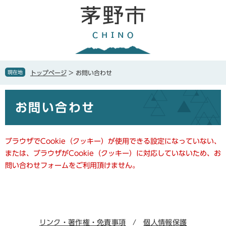
ペ
メ
ー
ニ
ジ
ュ
の
ー
先
を
頭
飛
で
ば
現在地
トップページ
>
お問い合わせ
す
し
。
て
本
本
お問い合わせ
文
文
へ
ブラウザでCookie（クッキー）が使用できる設定になっていない、
または、ブラウザがCookie（クッキー）に対応していないため、お
問い合わせフォームをご利用頂けません。
リンク・著作権・免責事項
個人情報保護