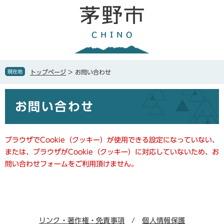
ペ
メ
ー
ニ
ジ
ュ
の
ー
先
を
頭
飛
で
ば
現在地
トップページ
>
お問い合わせ
す
し
。
て
本
本
お問い合わせ
文
文
へ
ブラウザでCookie（クッキー）が使用できる設定になっていない、
または、ブラウザがCookie（クッキー）に対応していないため、お
問い合わせフォームをご利用頂けません。
リンク・著作権・免責事項
個人情報保護