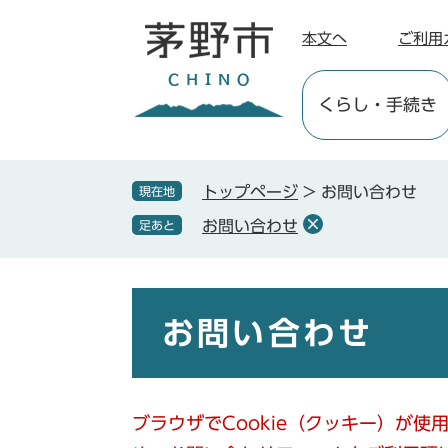
ペ
メ
ー
ニ
本文へ
ご利用
ジ
ュ
の
ー
くらし
・手続き
先
を
頭
飛
で
ば
す
し
トップページ
>
お問い合わせ
現在地
。
て
お問い合わせ
足あと
本
文
へ
本
文
お問い合わせ
ブラウザでCookie（クッキー）が