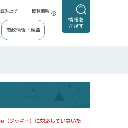
声読み上げ
閲覧補助
情報を
さがす
市政情報
・組織
kie（クッキー）に対応していないた