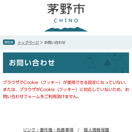
ペ
メ
ー
ニ
ジ
ュ
の
ー
先
を
頭
飛
で
ば
現在地
トップページ
>
お問い合わせ
す
し
。
て
本
本
お問い合わせ
文
文
へ
ブラウザでCookie（クッキー）が使用できる設定になっていない、
または、ブラウザがCookie（クッキー）に対応していないため、お
問い合わせフォームをご利用頂けません。
リンク・著作権・免責事項
個人情報保護