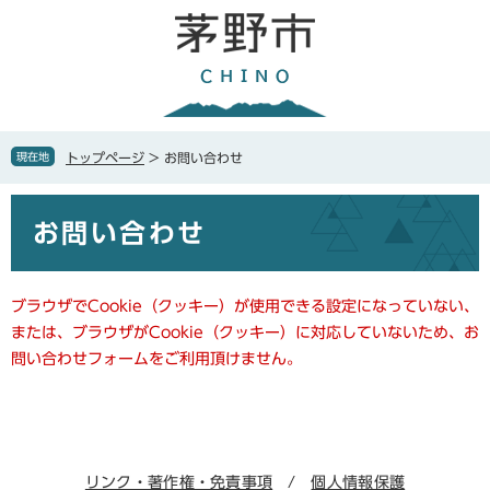
ペ
メ
ー
ニ
ジ
ュ
の
ー
先
を
頭
飛
で
ば
現在地
トップページ
>
お問い合わせ
す
し
。
て
本
本
お問い合わせ
文
文
へ
ブラウザでCookie（クッキー）が使用できる設定になっていない、
または、ブラウザがCookie（クッキー）に対応していないため、お
問い合わせフォームをご利用頂けません。
リンク・著作権・免責事項
個人情報保護