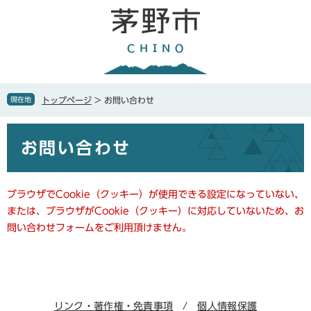
ペ
メ
ー
ニ
ジ
ュ
の
ー
先
を
頭
飛
で
ば
現在地
トップページ
>
お問い合わせ
す
し
。
て
本
本
お問い合わせ
文
文
へ
ブラウザでCookie（クッキー）が使用できる設定になっていない、
または、ブラウザがCookie（クッキー）に対応していないため、お
問い合わせフォームをご利用頂けません。
リンク・著作権・免責事項
個人情報保護