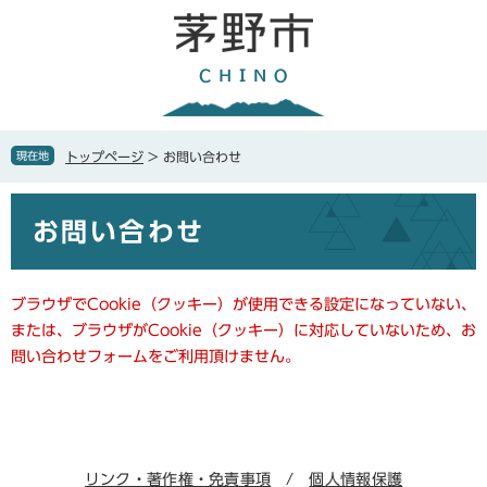
ペ
メ
ー
ニ
ジ
ュ
の
ー
先
を
頭
飛
で
ば
現在地
トップページ
>
お問い合わせ
す
し
。
て
本
本
お問い合わせ
文
文
へ
ブラウザでCookie（クッキー）が使用できる設定になっていない、
または、ブラウザがCookie（クッキー）に対応していないため、お
問い合わせフォームをご利用頂けません。
リンク・著作権・免責事項
個人情報保護