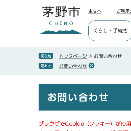
ペ
メ
ー
ニ
本文へ
ご利用
ジ
ュ
の
ー
くらし
・手続き
先
を
頭
飛
で
ば
す
し
トップページ
>
お問い合わせ
現在地
。
て
お問い合わせ
足あと
本
文
へ
本
文
お問い合わせ
ブラウザでCookie（クッキー）が