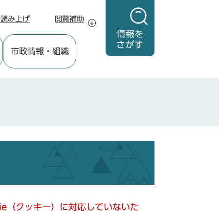
声読み上げ
閲覧補助
情報を
さがす
市政情報
・組織
kie（クッキー）に対応していないた