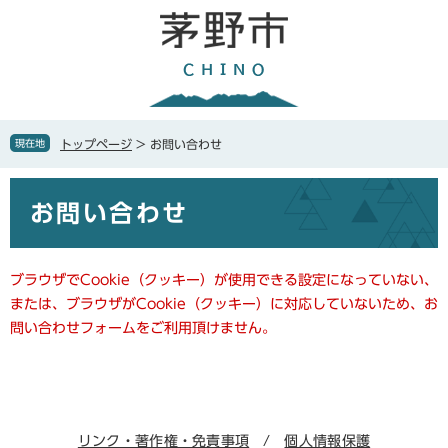
ペ
メ
ー
ニ
ジ
ュ
の
ー
先
を
頭
飛
で
ば
現在地
トップページ
>
お問い合わせ
す
し
。
て
本
本
お問い合わせ
文
文
へ
ブラウザでCookie（クッキー）が使用できる設定になっていない、
または、ブラウザがCookie（クッキー）に対応していないため、お
問い合わせフォームをご利用頂けません。
リンク・著作権・免責事項
個人情報保護