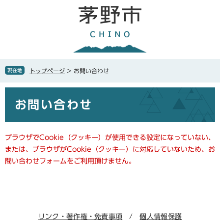
ペ
メ
ー
ニ
ジ
ュ
の
ー
先
を
頭
飛
で
ば
現在地
トップページ
>
お問い合わせ
す
し
。
て
本
本
お問い合わせ
文
文
へ
ブラウザでCookie（クッキー）が使用できる設定になっていない、
または、ブラウザがCookie（クッキー）に対応していないため、お
問い合わせフォームをご利用頂けません。
リンク・著作権・免責事項
個人情報保護