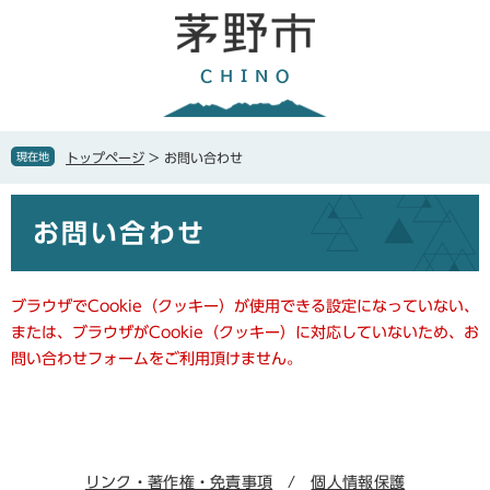
ペ
メ
ー
ニ
ジ
ュ
の
ー
先
を
頭
飛
で
ば
現在地
トップページ
>
お問い合わせ
す
し
。
て
本
本
お問い合わせ
文
文
へ
ブラウザでCookie（クッキー）が使用できる設定になっていない、
または、ブラウザがCookie（クッキー）に対応していないため、お
問い合わせフォームをご利用頂けません。
リンク・著作権・免責事項
個人情報保護