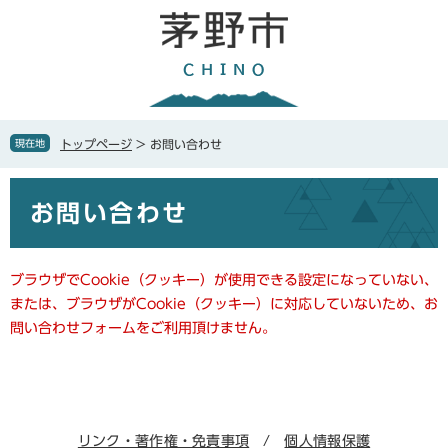
ペ
メ
ー
ニ
ジ
ュ
の
ー
先
を
頭
飛
で
ば
現在地
トップページ
>
お問い合わせ
す
し
。
て
本
本
お問い合わせ
文
文
へ
ブラウザでCookie（クッキー）が使用できる設定になっていない、
または、ブラウザがCookie（クッキー）に対応していないため、お
問い合わせフォームをご利用頂けません。
リンク・著作権・免責事項
個人情報保護