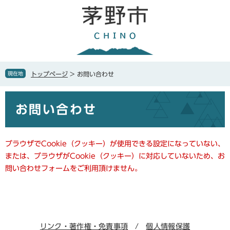
ペ
メ
ー
ニ
ジ
ュ
の
ー
先
を
頭
飛
で
ば
現在地
トップページ
>
お問い合わせ
す
し
。
て
本
本
お問い合わせ
文
文
へ
ブラウザでCookie（クッキー）が使用できる設定になっていない、
または、ブラウザがCookie（クッキー）に対応していないため、お
問い合わせフォームをご利用頂けません。
リンク・著作権・免責事項
個人情報保護