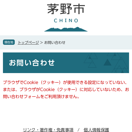
ペ
メ
ー
ニ
ジ
ュ
の
ー
先
を
頭
飛
で
ば
現在地
トップページ
>
お問い合わせ
す
し
。
て
本
本
お問い合わせ
文
文
へ
ブラウザでCookie（クッキー）が使用できる設定になっていない、
または、ブラウザがCookie（クッキー）に対応していないため、お
問い合わせフォームをご利用頂けません。
リンク・著作権・免責事項
個人情報保護