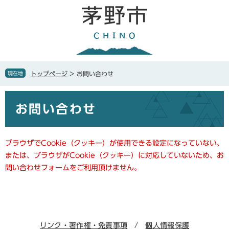
ペ
メ
ー
ニ
ジ
ュ
の
ー
先
を
頭
飛
で
ば
現在地
トップページ
>
お問い合わせ
す
し
。
て
本
本
お問い合わせ
文
文
へ
ブラウザでCookie（クッキー）が使用できる設定になっていない、
または、ブラウザがCookie（クッキー）に対応していないため、お
問い合わせフォームをご利用頂けません。
リンク・著作権・免責事項
個人情報保護