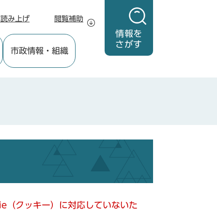
声読み上げ
閲覧補助
情報を
さがす
市政情報
・組織
kie（クッキー）に対応していないた