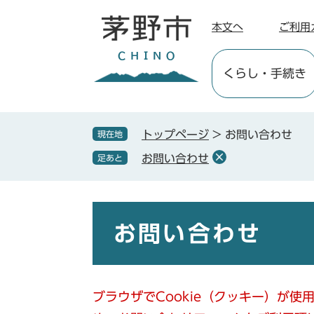
ペ
メ
ー
ニ
本文へ
ご利用
ジ
ュ
の
ー
くらし
・手続き
先
を
頭
飛
で
ば
す
し
トップページ
>
お問い合わせ
現在地
。
て
お問い合わせ
足あと
本
文
へ
本
文
お問い合わせ
ブラウザでCookie（クッキー）が