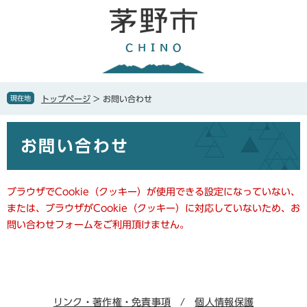
ペ
メ
ー
ニ
ジ
ュ
の
ー
先
を
頭
飛
で
ば
現在地
トップページ
>
お問い合わせ
す
し
。
て
本
本
お問い合わせ
文
文
へ
ブラウザでCookie（クッキー）が使用できる設定になっていない、
または、ブラウザがCookie（クッキー）に対応していないため、お
問い合わせフォームをご利用頂けません。
リンク・著作権・免責事項
個人情報保護