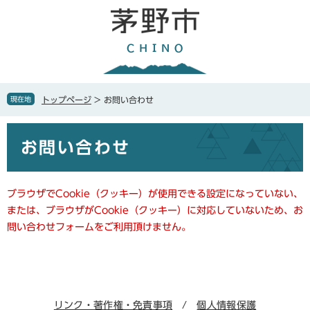
ペ
メ
ー
ニ
ジ
ュ
の
ー
先
を
頭
飛
で
ば
現在地
トップページ
>
お問い合わせ
す
し
。
て
本
本
お問い合わせ
文
文
へ
ブラウザでCookie（クッキー）が使用できる設定になっていない、
または、ブラウザがCookie（クッキー）に対応していないため、お
問い合わせフォームをご利用頂けません。
リンク・著作権・免責事項
個人情報保護