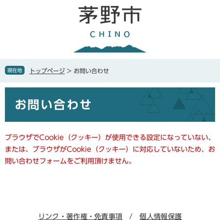
ペ
メ
ー
ニ
ジ
ュ
の
ー
先
を
頭
飛
で
ば
現在地
トップページ
>
お問い合わせ
す
し
。
て
本
本
お問い合わせ
文
文
へ
ブラウザでCookie（クッキー）が使用できる設定になっていない、
または、ブラウザがCookie（クッキー）に対応していないため、お
問い合わせフォームをご利用頂けません。
リンク・著作権・免責事項
個人情報保護