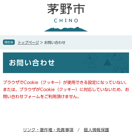
ペ
メ
ー
ニ
ジ
ュ
の
ー
先
を
頭
飛
で
ば
現在地
トップページ
>
お問い合わせ
す
し
。
て
本
本
お問い合わせ
文
文
へ
ブラウザでCookie（クッキー）が使用できる設定になっていない、
または、ブラウザがCookie（クッキー）に対応していないため、お
問い合わせフォームをご利用頂けません。
リンク・著作権・免責事項
個人情報保護