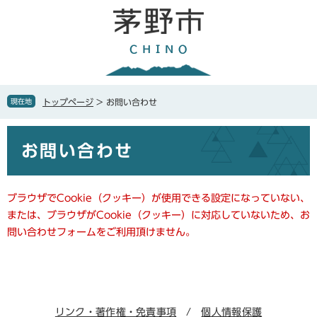
ペ
メ
ー
ニ
ジ
ュ
の
ー
先
を
頭
飛
で
ば
現在地
トップページ
>
お問い合わせ
す
し
。
て
本
本
お問い合わせ
文
文
へ
ブラウザでCookie（クッキー）が使用できる設定になっていない、
または、ブラウザがCookie（クッキー）に対応していないため、お
問い合わせフォームをご利用頂けません。
リンク・著作権・免責事項
個人情報保護