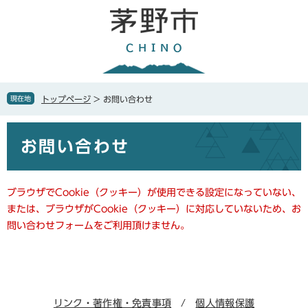
ペ
メ
ー
ニ
ジ
ュ
の
ー
先
を
頭
飛
で
ば
現在地
トップページ
>
お問い合わせ
す
し
。
て
本
本
お問い合わせ
文
文
へ
ブラウザでCookie（クッキー）が使用できる設定になっていない、
または、ブラウザがCookie（クッキー）に対応していないため、お
問い合わせフォームをご利用頂けません。
リンク・著作権・免責事項
個人情報保護