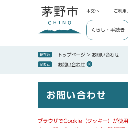
ペ
メ
ー
ニ
本文へ
ご利用
ジ
ュ
の
ー
くらし
・手続き
先
を
頭
飛
で
ば
す
し
トップページ
>
お問い合わせ
現在地
。
て
お問い合わせ
足あと
本
文
へ
本
文
お問い合わせ
ブラウザでCookie（クッキー）が