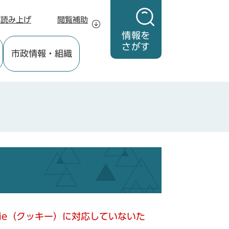
声読み上げ
閲覧補助
情報を
さがす
市政情報
・組織
kie（クッキー）に対応していないた