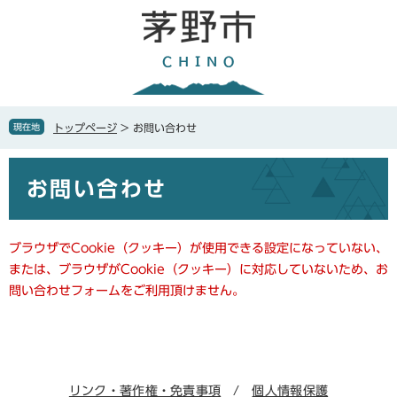
ペ
メ
ー
ニ
ジ
ュ
の
ー
先
を
頭
飛
で
ば
現在地
トップページ
>
お問い合わせ
す
し
。
て
本
本
お問い合わせ
文
文
へ
ブラウザでCookie（クッキー）が使用できる設定になっていない、
または、ブラウザがCookie（クッキー）に対応していないため、お
問い合わせフォームをご利用頂けません。
リンク・著作権・免責事項
個人情報保護