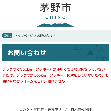
ペ
メ
ー
ニ
ジ
ュ
の
ー
先
を
頭
飛
で
ば
現在地
トップページ
>
お問い合わせ
す
し
。
て
本
本
お問い合わせ
文
文
へ
ブラウザでCookie（クッキー）が使用できる設定になっていない、
または、ブラウザがCookie（クッキー）に対応していないため、お
問い合わせフォームをご利用頂けません。
リンク・著作権・免責事項
個人情報保護