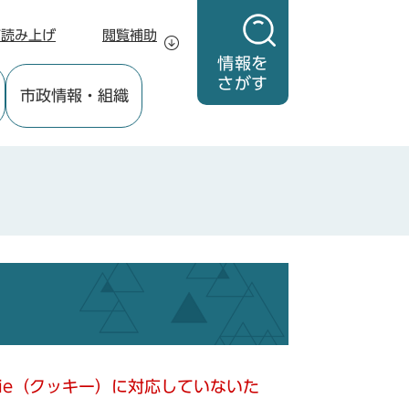
声読み上げ
閲覧補助
情報を
さがす
市政情報
・組織
kie（クッキー）に対応していないた