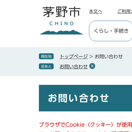
ペ
メ
ー
ニ
本文へ
ご利用
ジ
ュ
の
ー
くらし
・手続き
先
を
頭
飛
で
ば
す
し
トップページ
>
お問い合わせ
現在地
。
て
お問い合わせ
足あと
本
文
へ
本
文
お問い合わせ
ブラウザでCookie（クッキー）が