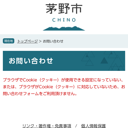
ペ
メ
ー
ニ
ジ
ュ
の
ー
先
を
頭
飛
で
ば
現在地
トップページ
>
お問い合わせ
す
し
。
て
本
本
お問い合わせ
文
文
へ
ブラウザでCookie（クッキー）が使用できる設定になっていない、
または、ブラウザがCookie（クッキー）に対応していないため、お
問い合わせフォームをご利用頂けません。
リンク・著作権・免責事項
個人情報保護