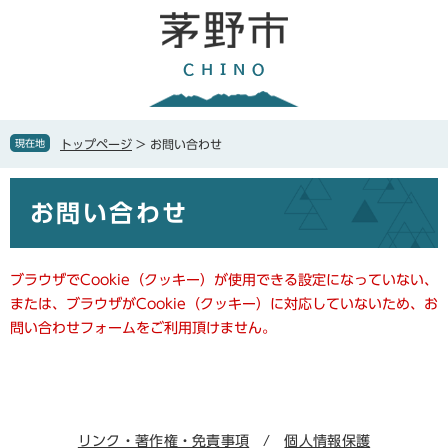
ペ
メ
ー
ニ
ジ
ュ
の
ー
先
を
頭
飛
で
ば
現在地
トップページ
>
お問い合わせ
す
し
。
て
本
本
お問い合わせ
文
文
へ
ブラウザでCookie（クッキー）が使用できる設定になっていない、
または、ブラウザがCookie（クッキー）に対応していないため、お
問い合わせフォームをご利用頂けません。
リンク・著作権・免責事項
個人情報保護