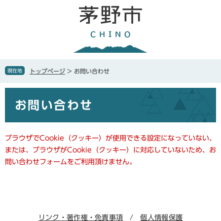
ペ
メ
ー
ニ
ジ
ュ
の
ー
先
を
頭
飛
で
ば
現在地
トップページ
>
お問い合わせ
す
し
。
て
本
本
お問い合わせ
文
文
へ
ブラウザでCookie（クッキー）が使用できる設定になっていない、
または、ブラウザがCookie（クッキー）に対応していないため、お
問い合わせフォームをご利用頂けません。
リンク・著作権・免責事項
個人情報保護