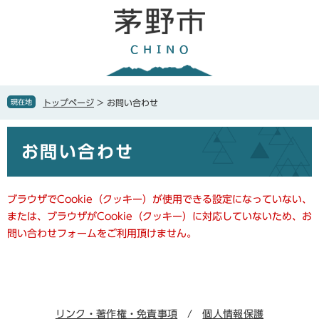
ペ
メ
ー
ニ
ジ
ュ
の
ー
先
を
頭
飛
で
ば
現在地
トップページ
>
お問い合わせ
す
し
。
て
本
本
お問い合わせ
文
文
へ
ブラウザでCookie（クッキー）が使用できる設定になっていない、
または、ブラウザがCookie（クッキー）に対応していないため、お
問い合わせフォームをご利用頂けません。
リンク・著作権・免責事項
個人情報保護