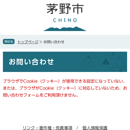
ペ
メ
ー
ニ
ジ
ュ
の
ー
先
を
頭
飛
で
ば
現在地
トップページ
>
お問い合わせ
す
し
。
て
本
本
お問い合わせ
文
文
へ
ブラウザでCookie（クッキー）が使用できる設定になっていない、
または、ブラウザがCookie（クッキー）に対応していないため、お
問い合わせフォームをご利用頂けません。
リンク・著作権・免責事項
個人情報保護