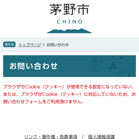
ペ
メ
ー
ニ
ジ
ュ
の
ー
先
を
頭
飛
で
ば
現在地
トップページ
>
お問い合わせ
す
し
。
て
本
本
お問い合わせ
文
文
へ
ブラウザでCookie（クッキー）が使用できる設定になっていない、
または、ブラウザがCookie（クッキー）に対応していないため、お
問い合わせフォームをご利用頂けません。
リンク・著作権・免責事項
個人情報保護