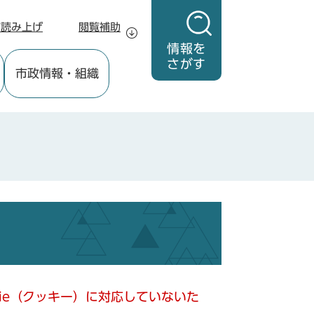
声読み上げ
閲覧補助
情報を
さがす
市政情報
・組織
kie（クッキー）に対応していないた