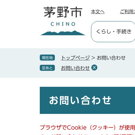
ペ
メ
ー
ニ
本文へ
ご利用
ジ
ュ
の
ー
くらし
・手続き
先
を
頭
飛
で
ば
す
し
トップページ
>
お問い合わせ
現在地
。
て
お問い合わせ
足あと
本
文
へ
本
文
お問い合わせ
ブラウザでCookie（クッキー）が