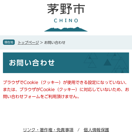
ペ
メ
ー
ニ
ジ
ュ
の
ー
先
を
頭
飛
で
ば
現在地
トップページ
>
お問い合わせ
す
し
。
て
本
本
お問い合わせ
文
文
へ
ブラウザでCookie（クッキー）が使用できる設定になっていない、
または、ブラウザがCookie（クッキー）に対応していないため、お
問い合わせフォームをご利用頂けません。
リンク・著作権・免責事項
個人情報保護