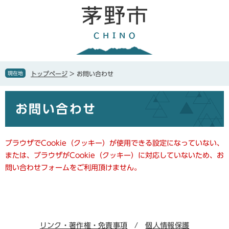
ペ
メ
ー
ニ
ジ
ュ
の
ー
先
を
頭
飛
で
ば
現在地
トップページ
>
お問い合わせ
す
し
。
て
本
本
お問い合わせ
文
文
へ
ブラウザでCookie（クッキー）が使用できる設定になっていない、
または、ブラウザがCookie（クッキー）に対応していないため、お
問い合わせフォームをご利用頂けません。
リンク・著作権・免責事項
個人情報保護