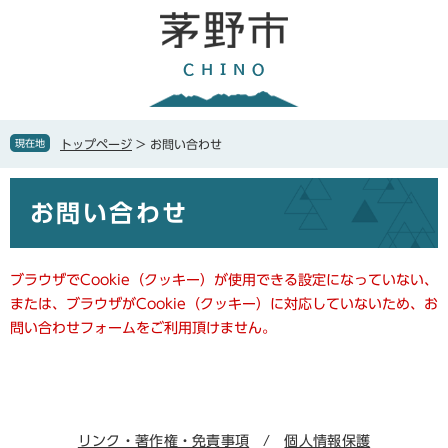
ペ
メ
ー
ニ
ジ
ュ
の
ー
先
を
頭
飛
で
ば
現在地
トップページ
>
お問い合わせ
す
し
。
て
本
本
お問い合わせ
文
文
へ
ブラウザでCookie（クッキー）が使用できる設定になっていない、
または、ブラウザがCookie（クッキー）に対応していないため、お
問い合わせフォームをご利用頂けません。
リンク・著作権・免責事項
個人情報保護