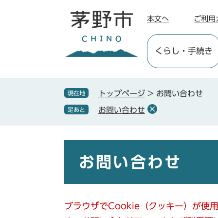
ペ
メ
ー
ニ
本文へ
ご利用
ジ
ュ
の
ー
くらし
・手続き
先
を
頭
飛
で
ば
す
し
トップページ
>
お問い合わせ
現在地
。
て
お問い合わせ
足あと
本
文
へ
本
文
お問い合わせ
ブラウザでCookie（クッキー）が