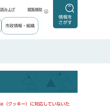
声読み上げ
閲覧補助
情報を
さがす
市政情報
・組織
kie（クッキー）に対応していないた