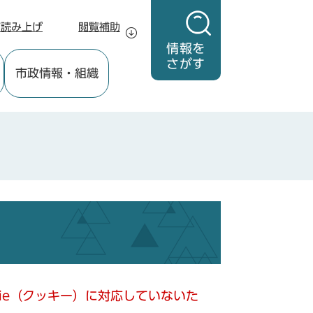
声読み上げ
閲覧補助
情報を
さがす
市政情報
・組織
kie（クッキー）に対応していないた