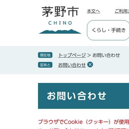
ペ
メ
ー
ニ
本文へ
ご利用
ジ
ュ
の
ー
くらし
・手続き
先
を
頭
飛
で
ば
す
し
トップページ
>
お問い合わせ
現在地
。
て
お問い合わせ
足あと
本
文
へ
本
文
お問い合わせ
ブラウザでCookie（クッキー）が