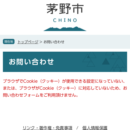
ペ
メ
ー
ニ
ジ
ュ
の
ー
先
を
頭
飛
で
ば
現在地
トップページ
>
お問い合わせ
す
し
。
て
本
本
お問い合わせ
文
文
へ
ブラウザでCookie（クッキー）が使用できる設定になっていない、
または、ブラウザがCookie（クッキー）に対応していないため、お
問い合わせフォームをご利用頂けません。
リンク・著作権・免責事項
個人情報保護