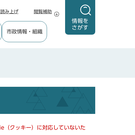
声読み上げ
閲覧補助
情報を
さがす
市政情報
・組織
kie（クッキー）に対応していないた