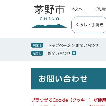
ペ
メ
ー
ニ
本文へ
ご利用
ジ
ュ
の
ー
くらし
・手続き
先
を
頭
飛
で
ば
す
し
トップページ
>
お問い合わせ
現在地
。
て
お問い合わせ
足あと
本
文
へ
本
文
お問い合わせ
ブラウザでCookie（クッキー）が