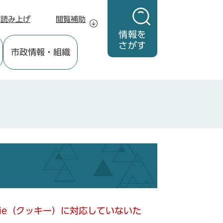
声読み上げ
閲覧補助
情報を
さがす
市政情報
・組織
kie（クッキー）に対応していないた