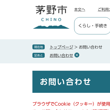
ペ
メ
ー
ニ
本文へ
ご利用
ジ
ュ
の
ー
くらし
・手続き
先
を
頭
飛
で
ば
す
し
トップページ
>
お問い合わせ
現在地
。
て
お問い合わせ
足あと
本
文
へ
本
文
お問い合わせ
ブラウザでCookie（クッキー）が