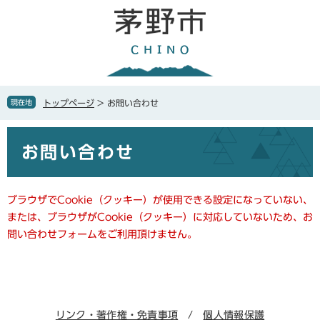
ペ
メ
ー
ニ
ジ
ュ
の
ー
先
を
頭
飛
で
ば
現在地
トップページ
>
お問い合わせ
す
し
。
て
本
本
お問い合わせ
文
文
へ
ブラウザでCookie（クッキー）が使用できる設定になっていない、
または、ブラウザがCookie（クッキー）に対応していないため、お
問い合わせフォームをご利用頂けません。
リンク・著作権・免責事項
個人情報保護